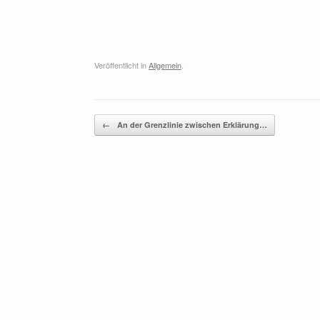
Veröffentlicht in
Allgemein
.
Beitragsnavigation
←
An der Grenzlinie zwischen Erklärung…