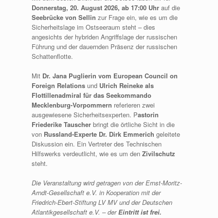
Donnerstag, 20. August 2026, ab 17:00 Uhr
auf die
Seebrücke von Sellin
zur Frage ein, wie es um die
Sicherheitslage im Ostseeraum steht – dies
angesichts der hybriden Angriffslage der russischen
Führung und der dauernden Präsenz der russischen
Schattenflotte.
Mit
Dr. Jana Puglierin vom European Council on
Foreign Relations
und
Ulrich Reineke als
Flottillenadmiral für das Seekommando
Mecklenburg-Vorpommern
referieren zwei
ausgewiesene Sicherheitsexperten. P
astorin
Friederike Tauscher
bringt die örtliche Sicht in die
von
Russland-Experte Dr. Dirk Emmerich
geleitete
Diskussion ein. Ein Vertreter des Technischen
Hilfswerks verdeutlicht, wie es um den
Zivilschutz
steht.
Die Veranstaltung wird getragen von der Ernst-Moritz-
Arndt-Gesellschaft e.V. in Kooperation mit der
Friedrich-Ebert-Stiftung LV MV und der Deutschen
Atlantikgesellschaft e.V. – der
Eintritt ist frei.