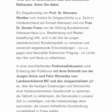
Rathauses
.
Seien Sie dabei.
Ein Doppelvortrag von
Prof. Dr. Hermann
Wentker
vom Institut für Zeitgeschichte (u.a. Sicht in
Ostdeutschland auf Konrad Adenauer) und von
Frau
Dr. Doreen Franz
von der Stiftung Bundeskanzler-
Adenauer-Haus (u.a. Westbindung und Wieder-
bewaffnung) hilft, sich in die Zeit der jungen
(westdeutschen) Bundesrepublik zu versetzen und
seinerzeit wegweisende Entscheidungen – so u.a.
gegen eine Neutralität Stalinscher Prägung – im Lichte
des Hier und Heute zu reflektieren.
In einer anschließenden
Podiumsdiskussion
unter
Einbezug des Publikums
mit Arne Schmidt von der
Jungen Union und Felix Wizowsky vom
Landesschülerrat MV und den Jungsozialisten
gilt
es, über die heutigen Erwartungen und Sehnsüchte
einer friedensorientierten Gesellschaft zu sprechen,
die Tatkraft zu reflektieren, die Demokratie in unserer
Zeit zu verteidigen, und die Interessenlage derer
auszuloten, die unsere freiheitliche Grundordnung
unzweifelhaft in Frage stellen.