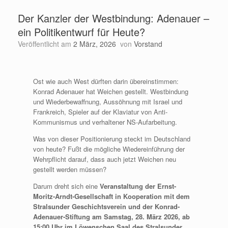
Der Kanzler der Westbindung: Adenauer –
ein Politikentwurf für Heute?
Veröffentlicht am
2 März, 2026
von
Vorstand
Ost wie auch West dürften darin übereinstimmen:
Konrad Adenauer hat Weichen gestellt. Westbindung
und Wiederbewaffnung, Aussöhnung mit Israel und
Frankreich, Spieler auf der Klaviatur von Anti-
Kommunismus und verhaltener NS-Aufarbeitung.
Was von dieser Positionierung steckt im Deutschland
von heute? Fußt die mögliche Wiedereinführung der
Wehrpflicht darauf, dass auch jetzt Weichen neu
gestellt werden müssen?
Darum dreht sich eine
Veranstaltung der Ernst-
Moritz-Arndt-Gesellschaft in Kooperation mit dem
Stralsunder Geschichtsverein und der Konrad-
Adenauer-Stiftung am Samstag, 28. März 2026, ab
15:00 Uhr im Löwenschen Saal des Stralsunder