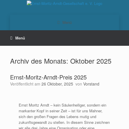
Zum
Inhalt
springen
Menü
Menü
Archiv des Monats:
Oktober 2025
Ernst-Moritz-Arndt-Preis 2025
Veröffentlicht am
26 Oktober, 2025
von
Vorstand
Ernst Moritz Arndt – kein Säulenheiliger, sondern ein
markanter Kopf in seiner Zeit – ist für uns Mahner,
sich den großen Fragen des Lebens mutig und
zukunftsgewandt zu stellen. In diesem Sinne zeichnen
wir alle drei Jahre eine Organisation oder eine