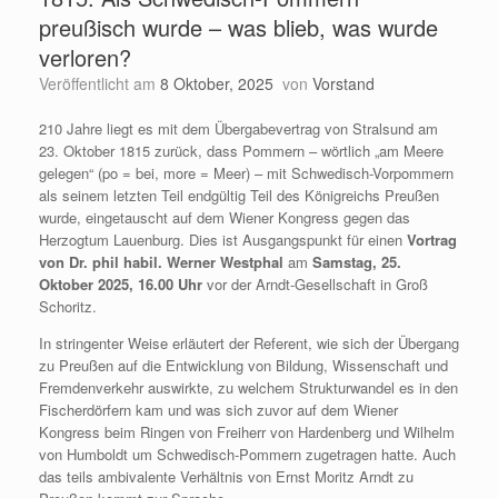
preußisch wurde – was blieb, was wurde
verloren?
Veröffentlicht am
8 Oktober, 2025
von
Vorstand
210 Jahre liegt es mit dem Übergabevertrag von Stralsund am
23. Oktober 1815 zurück, dass Pommern – wörtlich „am Meere
gelegen“ (po = bei, more = Meer) – mit Schwedisch-Vorpommern
als seinem letzten Teil endgültig Teil des Königreichs Preußen
wurde, eingetauscht auf dem Wiener Kongress gegen das
Herzogtum Lauenburg. Dies ist Ausgangspunkt für einen
Vortrag
von Dr. phil habil. Werner Westphal
am
Samstag, 25.
Oktober 2025, 16.00 Uhr
vor der Arndt-Gesellschaft in Groß
Schoritz.
In stringenter Weise erläutert der Referent, wie sich der Übergang
zu Preußen auf die Entwicklung von Bildung, Wissenschaft und
Fremdenverkehr auswirkte, zu welchem Strukturwandel es in den
Fischerdörfern kam und was sich zuvor auf dem Wiener
Kongress beim Ringen von Freiherr von Hardenberg und Wilhelm
von Humboldt um Schwedisch-Pommern zugetragen hatte. Auch
das teils ambivalente Verhältnis von Ernst Moritz Arndt zu