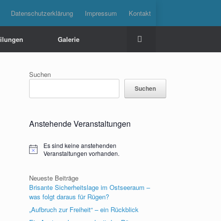
Datenschutzerklärung
Impressum
Kontakt
eilungen
Galerie
Suchen
Suchen
Anstehende Veranstaltungen
Es sind keine anstehenden
Hinweis
Veranstaltungen vorhanden.
Neueste Beiträge
Brisante Sicherheitslage im Ostseeraum –
was folgt daraus für Rügen?
„Aufbruch zur Freiheit“ – ein Rückblick