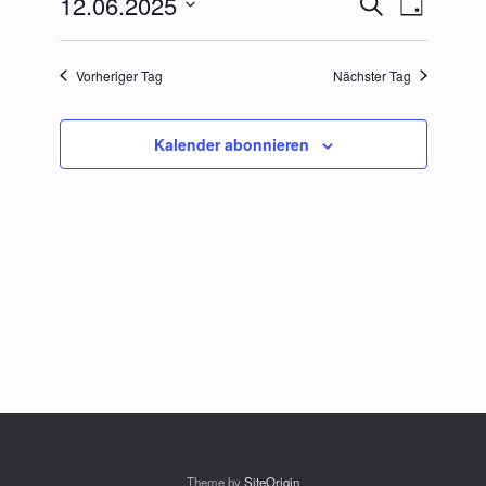
12.06.2025
Suche
Tag
Suche
Ansichten-
Datum
und
Navigation
wählen.
Ansichten,
Vorheriger Tag
Nächster Tag
Navigation
Kalender abonnieren
Theme by
SiteOrigin