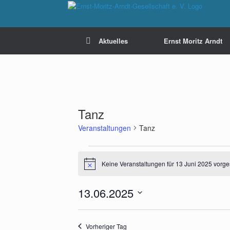
Zum
Inhalt
springen
Aktuelles
Ernst Moritz Arndt
Tanz
Veranstaltungen
Tanz
Veranstaltungen
für
Keine Veranstaltungen für 13 Juni 2025 vorge
Hinweis
13
Juni
2025
13.06.2025
Datum
wählen.
Vorheriger Tag