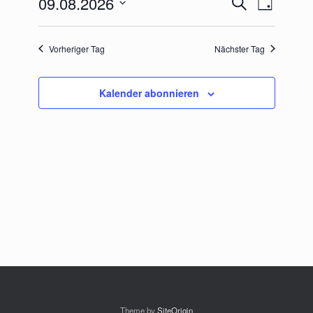
09.08.2026
Suche
Tag
Suche
Ansichten-
Datum
und
Navigation
wählen.
Ansichten,
Vorheriger Tag
Nächster Tag
Navigation
Kalender abonnieren
Theme by
SiteOrigin