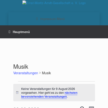
Zum
Inhalt
springen
Musik
Veranstaltungen
Musik
Veranstaltungen
für
Keine Veranstaltungen für 9 August 2026
9
vorgesehen. Hier geht es zu den
nächsten
Hinweis
bevorstehenden Veranstaltungen
.
August
2026
Veranstaltungen
Veranstaltu