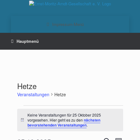
Zum
Inhalt
springen
Hetze
Veranstaltungen
Hetze
Veranstaltungen
für
Keine Veranstaltungen für 25 Oktober 2025
25
vorgesehen. Hier geht es zu den
nächsten
Hinweis
bevorstehenden Veranstaltungen
.
Oktober
2025
Veranstaltungen
Veranstaltu