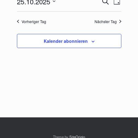
25.10.2025
Suche
Tag
Suche
Ansichten-
Datum
und
Navigation
wählen.
Ansichten,
Vorheriger Tag
Nächster Tag
Navigation
Kalender abonnieren
Theme by
SiteOrigin