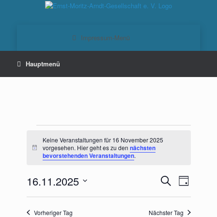
Zum
Inhalt
springen
Veranstaltungen
für
Keine Veranstaltungen für 16 November 2025
16
vorgesehen. Hier geht es zu den
nächsten
Hinweis
bevorstehenden Veranstaltungen
.
November
2025
16.11.2025
Veranstaltungen
Veranstaltu
Suche
Tag
Suche
Ansichten-
Datum
und
Navigation
wählen.
Ansichten,
Vorheriger Tag
Nächster Tag
Navigation