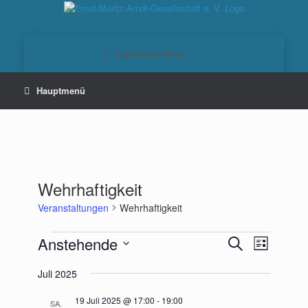
Zum
Inhalt
springen
Wehrhaftigkeit
Veranstaltungen
Wehrhaftigkeit
Veranstaltungen
Anstehende
Veranstaltungen
Veranstaltu
Suche
Liste
Suche
Ansichten-
Datum
und
Navigation
Juli 2025
wählen.
Ansichten,
Navigation
19 Juli 2025 @ 17:00
-
19:00
SA.