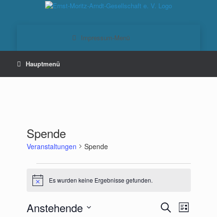
Zum
Inhalt
springen
Spende
Veranstaltungen
Spende
Veranstaltungen
Es wurden keine Ergebnisse gefunden.
Hinweis
Anstehende
Veranstaltungen
Veranstaltu
Suche
Liste
Suche
Ansichten-